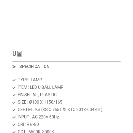
U볼
SPECIFICATION
TYPE : LAMP
ITEM : LED U BALL LAMP
FINISH : AL., PLASTIC
SIZE : Ø100 X H150/165
CERTIFI. : KS
(KS C 7651 제 KTC 2018-0048호)
INPUT : AC 220V 60Hz
CRI : Ra>80
CCT : 6500K, 3000K