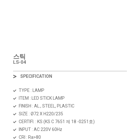
스틱
LS-04
SPECIFICATION
TYPE : LAMP
ITEM : LED STICK LAMP
FINISH : AL., STEEL, PLASTIC
SIZE : Ø72 X H220/235
CERTIFI. : KS
(KS C 7651 제 18 -0251호)
INPUT : AC 220V 60Hz
CRI : Ra>80