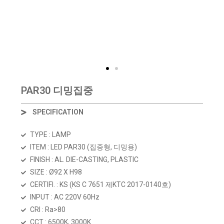
PAR30 디밍집중
SPECIFICATION
TYPE : LAMP
ITEM : LED PAR30 (집중형, 디밍용)
FINISH : AL. DIE-CASTING, PLASTIC
SIZE : Ø92 X H98
CERTIFI. : KS (KS C 7651 제KTC 2017-0140호)
INPUT : AC 220V 60Hz
CRI : Ra>80
CCT : 6500K, 3000K