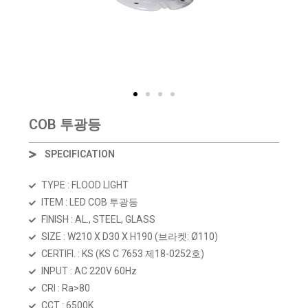
COB 투광등
SPECIFICATION
TYPE : FLOOD LIGHT
ITEM : LED COB 투광등
FINISH : AL., STEEL, GLASS
SIZE : W210 X D30 X H190 (브라켓:
Ø110)
CERTIFI. : KS (KS C 7653 제18-0252호)
INPUT : AC 220V 60Hz
CRI : Ra>80
CCT : 6500K