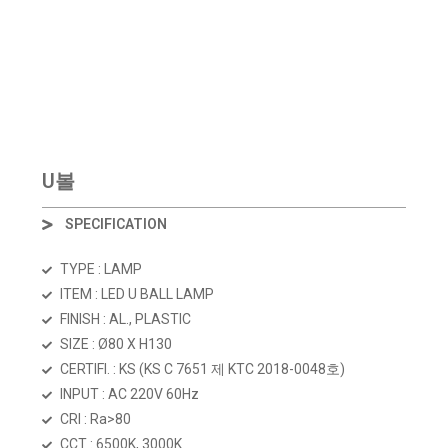
U볼
SPECIFICATION
TYPE : LAMP
ITEM : LED U BALL LAMP
FINISH : AL., PLASTIC
SIZE : Ø80 X H130
CERTIFI. : KS (KS C 7651 제 KTC 2018-0048호)
INPUT : AC 220V 60Hz
CRI : Ra>80
CCT : 6500K, 3000K