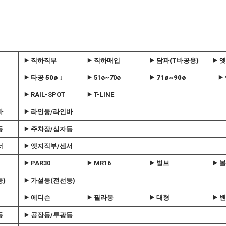
⯈ 직하직부
⯈ 직하매입
⯈ 담파(T바공용)
⯈ 
⯈ 타공 50ø ↓
⯈ 51ø~70ø
⯈ 71ø~90ø
⯈
⯈ RAIL-SPOT
⯈ T-LINE
​
바
⯈ 라인등/라인바
​
등
⯈ 주차장/십자등
​
​
서
⯈ 엣지직부/센서
​
​
⯈ PAR30
⯈ MR16
⯈ 벌브
⯈ 볼
)
⯈ 가설등(전선등)
⯈ 에디슨
⯈ 필라봉
⯈ 대형
⯈ 
등
⯈ 공장등/투광등
​
​