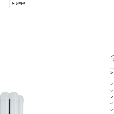
⯈ 신제품
​
L