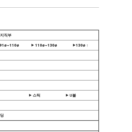
엣지직부
​
​
 91ø~110ø
⯈ 110ø~130ø
⯈130ø ↑
​
​
​
​
​
​
​
​
​
​
​
​
⯈ 스틱
⯈ U볼
밴딩
​
​
​
​
​