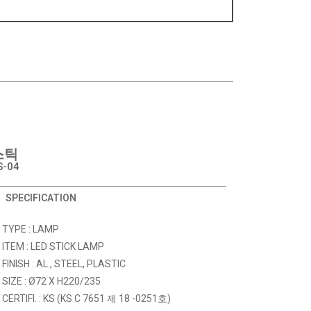
​
​
​
스틱
S-04
SPECIFICATION
TYPE : LAMP
ITEM : LED STICK LAMP
FINISH : AL., STEEL, PLASTIC
SIZE : Ø72 X H220/235
CERTIFI. : KS
(KS C 7651 제 18 -0251호)