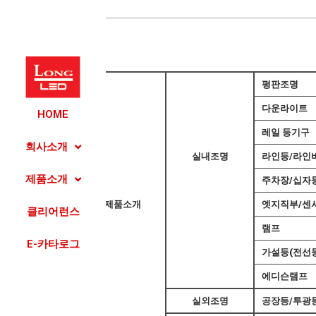
​
​
평판조명
​
​
다운라이트
HOME
​
​
레일 등기구
회사소개
​
실내조명
라인등/라인
제품소개
​
​
주차장/십자
제품소개
​
엣지직부/센
클리어런스
​
​
램프
E-카타로그
​
​
가설등(전선등
​
​
에디슨램프
​
실외조명
공장등/투광