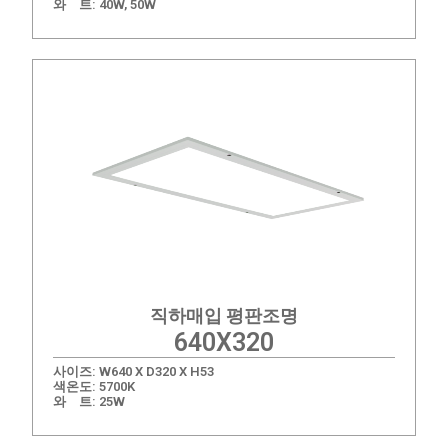
와 트: 40W, 50W
직하매입 평판조명​
640X320
사이즈: W640 X D320 X H53
색온도: 5700K
와 트: 25W