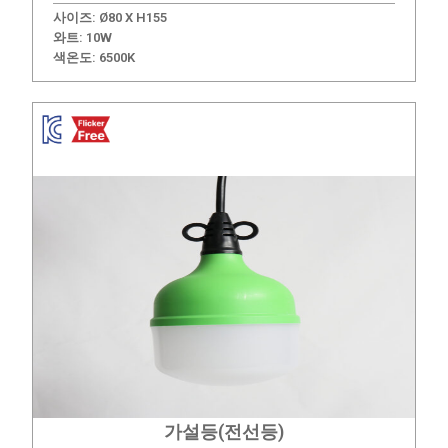
사이즈: Ø80 X H155
와트: 10W
색온도:
6500K
가설등(전선등)