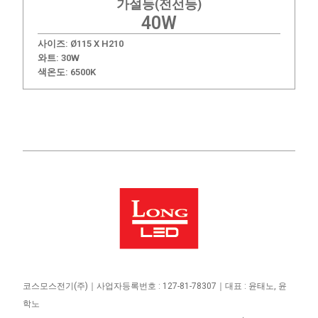
가설등(전선등)
40W
사이즈: Ø115 X H210
와트: 30W
색온도:
6500K
코스모스전기
(주)
｜사업자등록번호 : 127-81-78307｜대표 : 윤태노, 윤
학노 